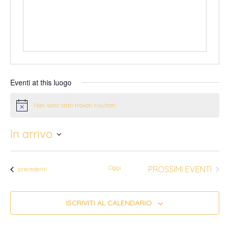
Eventi at this luogo
Non sono stati trovati risultati.
Notice
In arrivo
Seleziona
la
Oggi
PROSSIMI EVENTI
Eventi
precedenti
data.
ISCRIVITI AL CALENDARIO